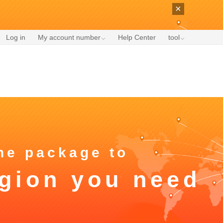
×
Log in
My account number
Help Center
tool
the package to
egion you need