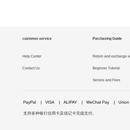
customer service
Purchasing Guide
Help Center
Return and exchange s
Contact Us
Beginner Tutorial
Service and Fees
PayPal
|
VISA
|
ALIPAY
|
WeChat Pay
|
Union
支持多种银行信用卡及借记卡充值支付。