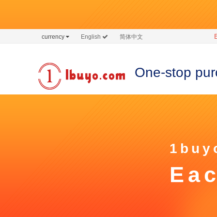
currency
English
简体中文
One-stop pur
1buy
Eac