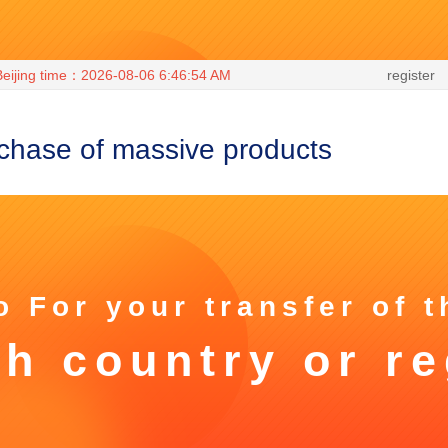
Beijing time：
2026-08-06 6:46:55 AM
register
chase of massive products
o For your transfer of 
h country or r