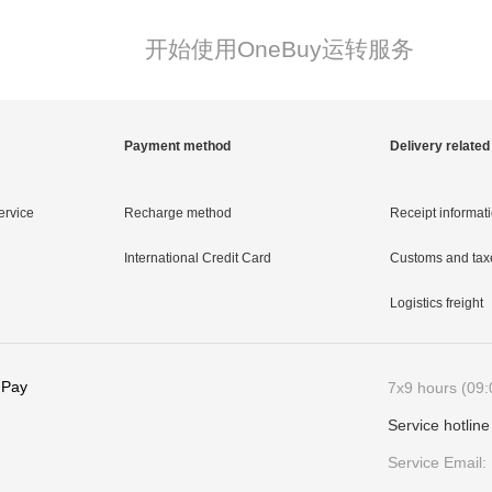
开始使用OneBuy运转服务
Payment method
Delivery related
ervice
Recharge method
Receipt informat
International Credit Card
Customs and tax
Logistics freight
 Pay
7x9 hours (09:
Service hotlin
Service Email: