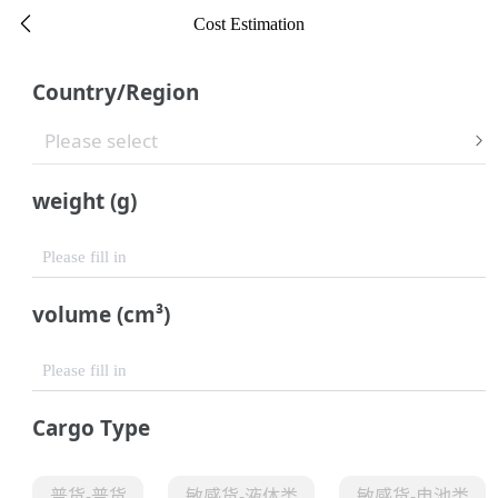

Cost Estimation
Country/Region
Please select

weight (g)
Please fill in
volume (cm³)
Please fill in
Cargo Type
普货-普货
敏感货-液体类
敏感货-电池类